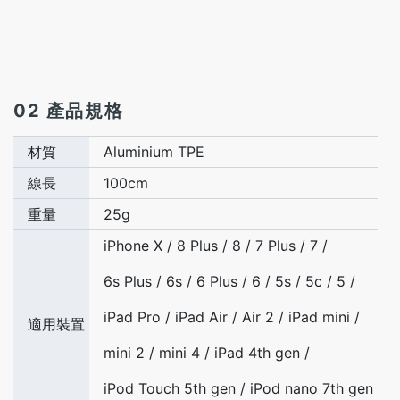
02 產品規格
材質
Aluminium TPE
線長
100cm
重量
25g
iPhone X / 8 Plus / 8 / 7 Plus / 7 /
6s Plus / 6s / 6 Plus / 6 / 5s / 5c / 5 /
iPad Pro / iPad Air / Air 2 / iPad mini /
適用裝置
mini 2 / mini 4 / iPad 4th gen /
iPod Touch 5th gen / iPod nano 7th gen